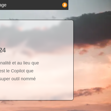
age
24
alité et au lieu que
est le Copilot que
 super outil nommé